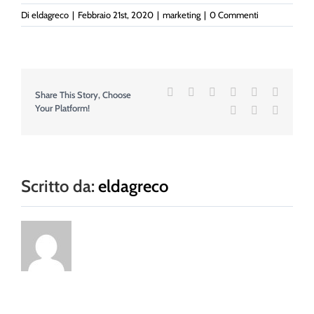
Di
eldagreco
|
Febbraio 21st, 2020
|
marketing
|
0 Commenti
Facebook
Twitter
Reddit
LinkedIn
WhatsApp
Tumblr
Share This Story, Choose
Your Platform!
Pinterest
Vk
Email
Scritto da:
eldagreco